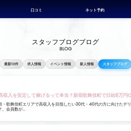
口コミ
ネット予約
スタッフブログブログ
BLOG
最新10件
求人情報
イベント情報
新人情報
スタッフブログ
高収入を安定して稼げるって本当？新宿歌舞伎町で日給8万円O
宿・歌舞伎町エリアで高収入を目指したい30代・40代の方に向けたデ
す。会員数が...