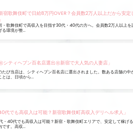
新宿歌舞伎町で日給8万円OVER？会員数2万人以上だから安定
」
宿・歌舞伎町で高収入を目指す30代・40代の方へ。会員数2万人以上を
げる環境が整...
㊗シティヘブン百名店選出㊗新宿で大人気の人妻店」
のたび当店は、シティヘブン百名店に選出されました。数ある店舗の中
ことは、日頃から...
40代でも高収入は可能？新宿歌舞伎町高収入デリヘル求人」
0代・40代でも高収入は可能？新宿・歌舞伎町エリアで、安定して稼げ
内です。高収...