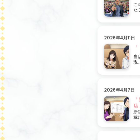
こ
た
2026年4月11日
「
当
現
2026年4月7日
「
店
新
稼