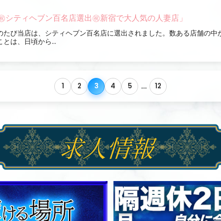
㊗シティヘブン百名店選出㊗新宿で大人気の人妻店」
のたび当店は、シティヘブン百名店に選出されました。数ある店舗の中
ことは、日頃から...
…
1
2
3
4
5
12