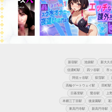
新宿駅
池袋駅
新大久
信濃町駅
四ツ谷駅
市
阿佐ヶ谷駅
荻窪駅
高輪ゲートウェイ駅
田町駅
日暮里駅
鶯谷駅
上
本郷三丁目駅
後楽園駅
茗
東高円寺駅
新高円寺駅