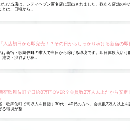
のたび当店は、シティヘブン百名店に選出されました。数ある店舗の中
ことは、日頃から...
「入店初日から即完売！？その日からしっかり稼げる新宿の即
店は新宿・歌舞伎町の求人で当日から稼げる環境です。即日体験入店可
。池袋・渋谷より稼...
新宿歌舞伎町で日給8万円OVER？会員数2万人以上だから安定
」
宿・歌舞伎町で高収入を目指す30代・40代の方へ。会員数2万人以上を
げる環境が整...