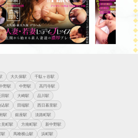
駅
大久保駅
千駄ヶ谷駅
中野駅
中野駅
高円寺駅
反田駅
大崎駅
品川駅
駒込駅
田端駅
西日暮里駅
附駅
銀座駅
淡路町駅
士見町駅
方南町駅
新中野駅
町駅
馬喰横山駅
浜町駅