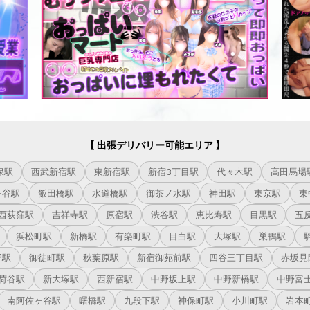
【 出張デリバリー可能エリア 】
保駅
西武新宿駅
東新宿駅
新宿3丁目駅
代々木駅
高田馬場
ヶ谷駅
飯田橋駅
水道橋駅
御茶ノ水駅
神田駅
東京駅
東
西荻窪駅
吉祥寺駅
原宿駅
渋谷駅
恵比寿駅
目黒駅
五
浜松町駅
新橋駅
有楽町駅
目白駅
大塚駅
巣鴨駅
野駅
御徒町駅
秋葉原駅
新宿御苑前駅
四谷三丁目駅
赤坂見
荷谷駅
新大塚駅
西新宿駅
中野坂上駅
中野新橋駅
中野富
南阿佐ヶ谷駅
曙橋駅
九段下駅
神保町駅
小川町駅
岩本