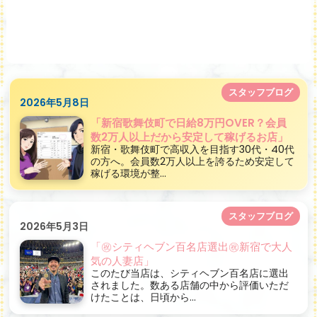
スタッフブログ
2026年5月8日
「新宿歌舞伎町で日給8万円OVER？会員
数2万人以上だから安定して稼げるお店」
新宿・歌舞伎町で高収入を目指す30代・40代
の方へ。会員数2万人以上を誇るため安定して
稼げる環境が整...
スタッフブログ
2026年5月3日
「㊗シティヘブン百名店選出㊗新宿で大人
気の人妻店」
このたび当店は、シティヘブン百名店に選出
されました。数ある店舗の中から評価いただ
けたことは、日頃から...