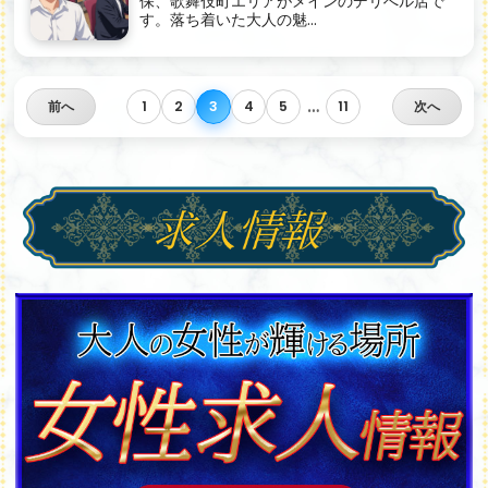
保、歌舞伎町エリアがメインのデリへル店で
す。落ち着いた大人の魅...
…
前へ
1
2
3
4
5
11
次へ