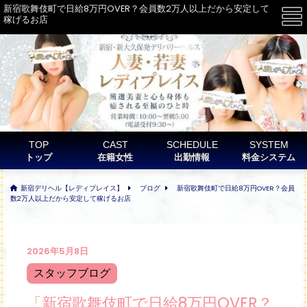
新宿歌舞伎町で日給8万円OVER？会員数2万人以上だから安定して
☰
稼げるお店
TOP
CAST
SCHEDULE
SYSTEM
トップ
在籍女性
出勤情報
料金システム
新宿デリヘル【レディプレイス】
ブログ
新宿歌舞伎町で日給8万円OVER？会員
数2万人以上だから安定して稼げるお店
2026年5月8日
スタッフブログ
「新宿歌舞伎町で日給8万円OVER？