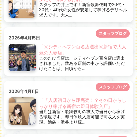
スタッフの井上です！新宿歌舞伎町で20代・
30代・40代の女性が安定して稼げるデリへル
求人です。大人...
スタッフブログ
2026年4月15日
「㊗シティヘブン百名店選出㊗新宿で大人
気の人妻店」
このたび当店は、シティヘブン百名店に選出
されました。数ある店舗の中から評価いただ
けたことは、日頃から...
スタッフブログ
2026年4月11日
「「入店初日から即完売！？その日からし
っかり稼げる新宿の即日体験入店」
当店は新宿・歌舞伎町の求人で当日から稼げ
る環境です。即日体験入店可能で高収入を実
現。池袋・渋谷より稼...