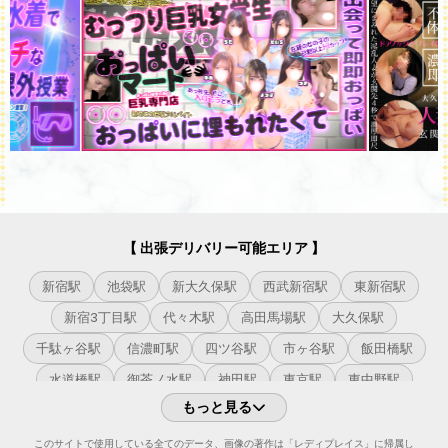
【 出張デリバリー可能エリア 】
新宿駅
池袋駅
新大久保駅
西武新宿駅
東新宿駅
新宿3丁目駅
代々木駅
高田馬場駅
大久保駅
千駄ヶ谷駅
信濃町駅
四ツ谷駅
市ヶ谷駅
飯田橋駅
水道橋駅
御茶ノ水駅
神田駅
東京駅
東中野駅
もっと見る
中野駅
高円寺駅
阿佐ヶ谷駅
荻窪駅
西荻窪駅
吉祥寺駅
原宿駅
渋谷駅
恵比寿駅
目黒駅
このサイトで使用している全てのデータ、画像の著作は「レディプレイス」に帰属し