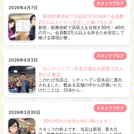
スタッフブログ
2026年4月7日
「新宿歌舞伎町で日給8万円OVER？会員数
2万人以上だから安定して稼げるお店」
新宿・歌舞伎町で高収入を目指す30代・40代
の方へ。会員数2万人以上を誇るため安定して
稼げる環境が整...
スタッフブログ
2026年4月3日
「㊗シティヘブン百名店選出㊗新宿で大人
気の人妻店」
このたび当店は、シティヘブン百名店に選出
されました。数ある店舗の中から評価いただ
けたことは、日頃から...
スタッフブログ
2026年3月30日
「30代40代の女性が特に輝けます！」
スタッフの井上です。当店は新宿、新大久