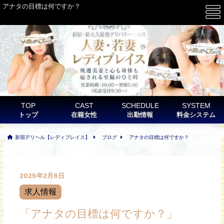
アナタの目標は何ですか？
☰
TOP
CAST
SCHEDULE
SYSTEM
トップ
在籍女性
出勤情報
料金システム
新宿デリヘル【レディプレイス】
ブログ
アナタの目標は何ですか？
2025年2月6日
求人情報
「アナタの目標は何ですか？」