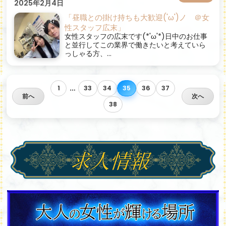
2025年2月4日
「昼職との掛け持ちも大歓迎('ω')ノ ＠女
性スタッフ広末」
女性スタッフの広末です(*'ω'*)日中のお仕事
と並行してこの業界で働きたいと考えていら
っしゃる方、...
…
1
33
34
35
36
37
前へ
次へ
38