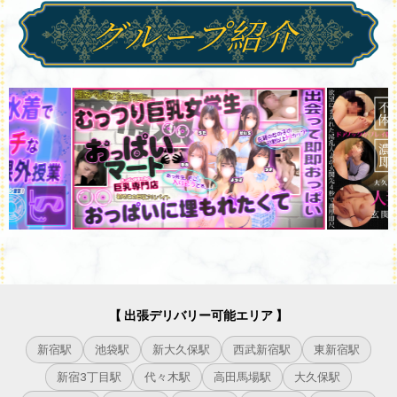
【 出張デリバリー可能エリア 】
新宿駅
池袋駅
新大久保駅
西武新宿駅
東新宿駅
新宿3丁目駅
代々木駅
高田馬場駅
大久保駅