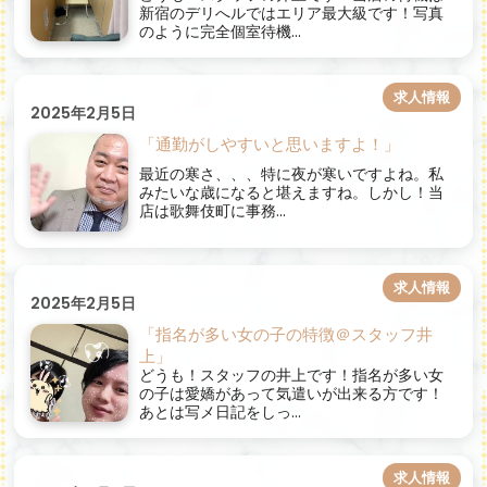
新宿のデリへルではエリア最大級です！写真
のように完全個室待機...
求人情報
2025年2月5日
「通勤がしやすいと思いますよ！」
最近の寒さ、、、​特に夜が寒いですよね。私
みたいな歳になると堪えますね。しかし！当
店は歌舞伎町に事務...
求人情報
2025年2月5日
「指名が多い女の子の特徴＠スタッフ井
上」
どうも！スタッフの井上です！指名が多い女
の子は愛嬌があって気遣いが出来る方です！
あとは写メ日記をしっ...
求人情報