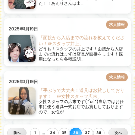
た！！あんりさんは出...
求人情報
2025年1月19日
「面接から入店までの流れを教えてくださ
い！＠スタッフ井上」
どうも！スタッフの井上です！面接から入店
までの流れはまずは店長が面接をします！採
用になったら各種説明...
求人情報
2025年1月19日
「手ぶらで大丈夫！道具はお貸ししており
ます！ ＠女性スタッフ広末」
女性スタッフの広末です(*'ω'*)当店ではお仕
事に使う道具一式お店でお貸ししております
ので、女性が...
…
前へ
1
34
35
36
37
38
次へ