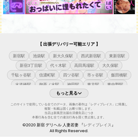
【 出張デリバリー可能エリア 】
新宿駅
池袋駅
新大久保駅
西武新宿駅
東新宿駅
新宿3丁目駅
代々木駅
高田馬場駅
大久保駅
千駄ヶ谷駅
信濃町駅
四ツ谷駅
市ヶ谷駅
飯田橋駅
水道橋駅
御茶ノ水駅
神田駅
東京駅
東中野駅
もっと見る
中野駅
高円寺駅
阿佐ヶ谷駅
荻窪駅
西荻窪駅
吉祥寺駅
原宿駅
渋谷駅
恵比寿駅
目黒駅
このサイトで使用している全てのデータ、画像の著作は「レディプレイス」に帰属し
複製・転載は固くお断り致します。
五反田駅
大崎駅
品川駅
高輪ゲートウェイ駅
当店は新風営法届出済優良店につき
本番行為を含む全ての違法行為を固く禁止致します。
田町駅
浜松町駅
新橋駅
有楽町駅
目白駅
©2020 新宿 デリヘル 人妻若妻 『
レディプレイス
』
All Rights Reserved.
大塚駅
巣鴨駅
駒込駅
田端駅
西日暮里駅