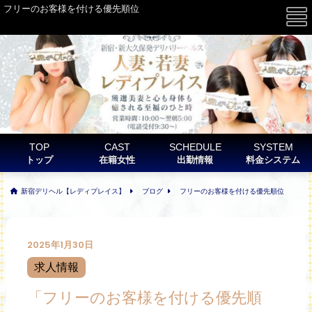
フリーのお客様を付ける優先順位
☰
TOP
CAST
SCHEDULE
SYSTEM
トップ
在籍女性
出勤情報
料金システム
新宿デリヘル【レディプレイス】
ブログ
フリーのお客様を付ける優先順位
2025年1月30日
求人情報
「フリーのお客様を付ける優先順